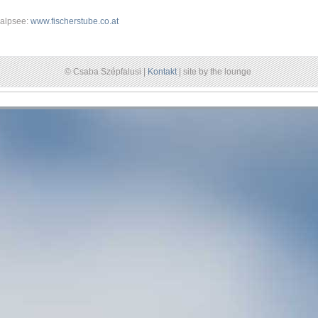
salpsee:
www.fischerstube.co.at
© Csaba Szépfalusi |
Kontakt
| site by the lounge