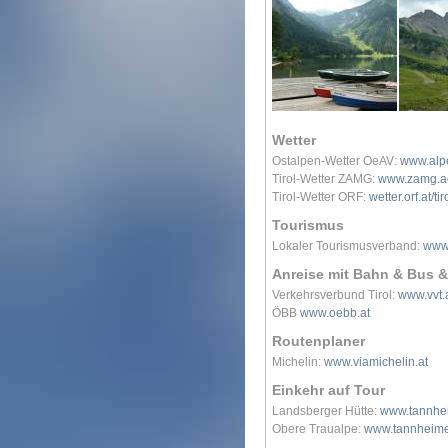
Wetter
Ostalpen-Wetter OeAV:
www.alpe
Tirol-Wetter ZAMG:
www.zamg.ac.
Tirol-Wetter ORF:
wetter.orf.at/tir
Tourismus
Lokaler Tourismusverband:
www.
Anreise mit Bahn & Bus &
Verkehrsverbund Tirol:
www.vvt.
ÖBB
www.oebb.at
Routenplaner
Michelin:
www.viamichelin.at
Einkehr auf Tour
Landsberger Hütte:
www.tannhei
Obere Traualpe:
www.tannheime