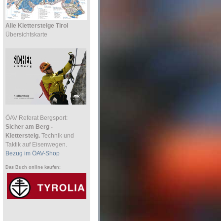
Alle Klettersteige Tirol
Übersichtskarte
ÖAV Referat Bergsport:
Sicher am Berg -
Klettersteig.
Technik und
Taktik auf Eisenwegen.
Bezug im ÖAV-Shop
Das Buch online kaufen: