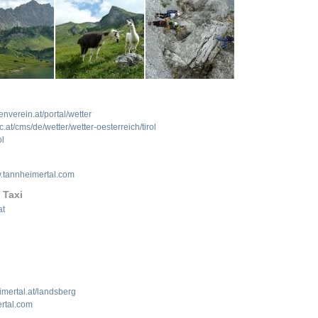
nverein.at/portal/wetter
at/cms/de/wetter/wetter-oesterreich/tirol
ol
tannheimertal.com
 Taxi
at
mertal.at/landsberg
rtal.com