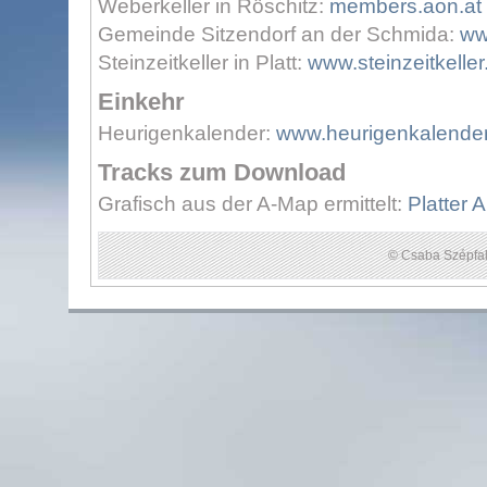
Weberkeller in Röschitz:
members.aon.at
Gemeinde Sitzendorf an der Schmida:
ww
Steinzeitkeller in Platt:
www.steinzeitkeller
Einkehr
Heurigenkalender:
www.heurigenkalender
Tracks zum Download
Grafisch aus der A-Map ermittelt:
Platter A
© Csaba Szépfal