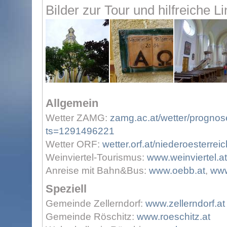
Bilder zur Tour und hilfreiche L
Allgemein
Wetter ZAMG:
zamg.ac.at/wetter/prognos
ts=1291496221
Wetter ORF:
wetter.orf.at/niederoesterreic
Weinviertel-Tourismus:
www.weinviertel.at
Anreise mit Bahn&Bus:
www.oebb.at
,
www
Speziell
Gemeinde Zellerndorf:
www.zellerndorf.at
Gemeinde Röschitz:
www.roeschitz.at