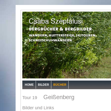
HOME
BILDER
BÜCHER
Geißenberg
Tour 19
Bilder und Links