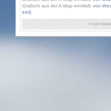
Grafisch aus der A-Map ermittelt:
von West
kml)
© Csaba Szépfal