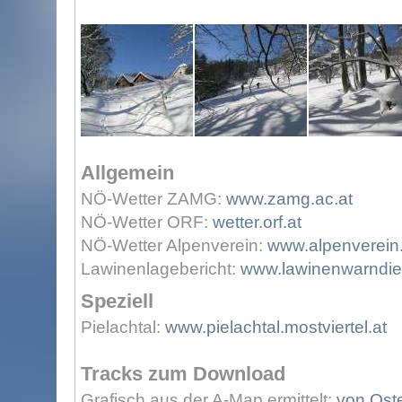
Allgemein
NÖ-Wetter ZAMG:
www.zamg.ac.at
NÖ-Wetter ORF:
wetter.orf.at
NÖ-Wetter Alpenverein:
www.alpenverein.
Lawinenlagebericht:
www.lawinenwarndien
Speziell
Pielachtal:
www.pielachtal.mostviertel.at
Tracks zum Download
Grafisch aus der A-Map ermittelt:
von Oste