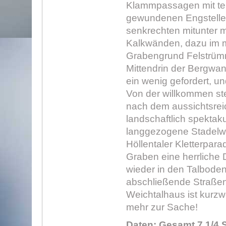
Klammpassagen mit teil
gewundenen Engstellen,
senkrechten mitunter 
Kalkwänden, dazu im 
Grabengrund Felstrüm
Mittendrin der Bergwand
ein wenig gefordert, un
Von der willkommen ste
nach dem aussichtsrei
landschaftlich spektaku
langgezogene Stadelw
Höllentaler Kletterparad
Graben eine herrliche
wieder in den Talbode
abschließende Straße
Weichtalhaus ist kurzwe
mehr zur Sache!
Daten: Gesamt 7 1/4 S