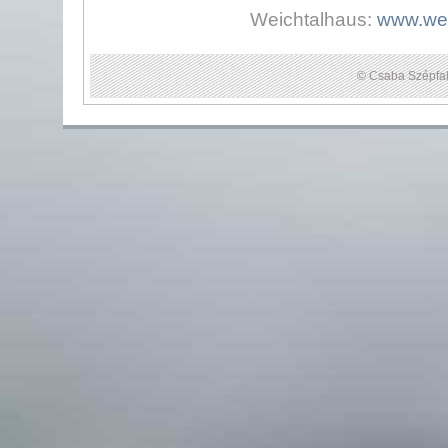
Weichtalhaus:
www.wei
© Csaba Szépfal