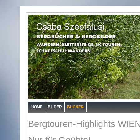
HOME
BILDER
BÜCHER
Bergtouren-Highlights W