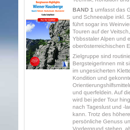
BAND 1
umfasst das G
und Schneealpe inkl. 
führt sogar ins Weinvie
Touren auf der Veitsc
Ybbsstaler Alpen und ei
oberösterreichischen 
Zielgruppe sind routini
BergsteigerInnen mit s
im ungesicherten Klette
Kondition und gekonn
Orientierungshilfsmitt
und querfeldein. Auf d
wird bei jeder Tour hin
nach Tageslust und -
kann. Trotz des höhere
persönliche Genuss un
Vordergrund stehen, a