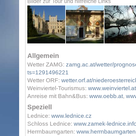
Bilder zur Tour und hilfreiche Links
Allgemein
Wetter ZAMG:
zamg.ac.at/wetter/prognos
ts=1291496221
Wetter ORF:
wetter.orf.at/niederoesterreic
Weinviertel-Tourismus:
www.weinviertel.at
Anreise mit Bahn&Bus:
www.oebb.at
,
www
Speziell
Lednice:
www.lednice.cz
Schloss Lednice:
www.zamek-lednice.inf
Herrnbaumgarten:
www.herrnbaumgarten