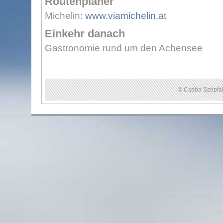
Routenplaner
Michelin:
www.viamichelin.at
Einkehr danach
Gastronomie rund um den Achensee
© Csaba Szépfal