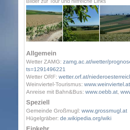
Bilder zur Tour und hilfreiche Links
Allgemein
Wetter ZAMG:
zamg.ac.at/wetter/prognos
ts=1291496221
Wetter ORF:
wetter.orf.at/niederoesterreic
Weinviertel-Tourismus:
www.weinviertel.at
Anreise mit Bahn&Bus:
www.oebb.at
,
www
Speziell
Gemeinde Großmugl:
www.grossmugl.at
Hügelgräber:
de.wikipedia.org/wiki
Einkehr