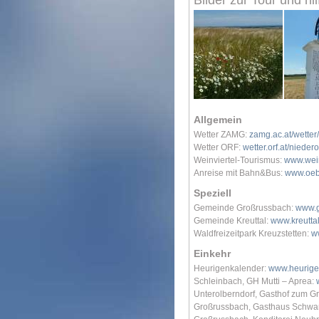
Bilder zur Tour und hil
Allgemein
Wetter ZAMG:
zamg.ac.at/wette
Wetter ORF:
wetter.orf.at/nieder
Weinviertel-Tourismus:
www.wein
Anreise mit Bahn&Bus:
www.oeb
Speziell
Gemeinde Großrussbach:
www.g
Gemeinde Kreuttal:
www.kreuttal
Waldfreizeitpark Kreuzstetten:
w
Einkehr
Heurigenkalender:
www.heurige
Schleinbach, GH Mutti – Aprea:
Unterolberndorf, Gasthof zum G
Großrussbach, Gasthaus Schwa