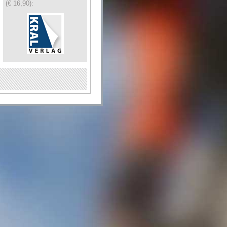
(€ 16,90):