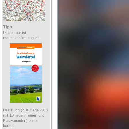
Tipp:
Diese Tour ist
mountainbike-tauglich.
Das Buch (2. Auflage 2016
mit 10 neuen Touren und
Kurzvarianten) online
kaufen