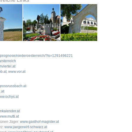
freiche Links
r/prognose/niederoesterreich/?ts=1291496221
oesterreich
viertel.at
b.at
,
www.vor.at
rossrussbach.at
.at
ww.ochys.at
nkalender.at
www.mutti.at
rünen Jäger:
www.gasthof-magister.at
rz:
www.jaegerwirt-schwarz.at