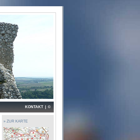
KONTAKT
|
©
» ZUR KARTE