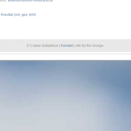
rand:
www.konditorei-neubrand.at
:
Kreuttal (ovl, gpx, kml)
© Csaba Szépfalusi |
Kontakt
| site by the lounge