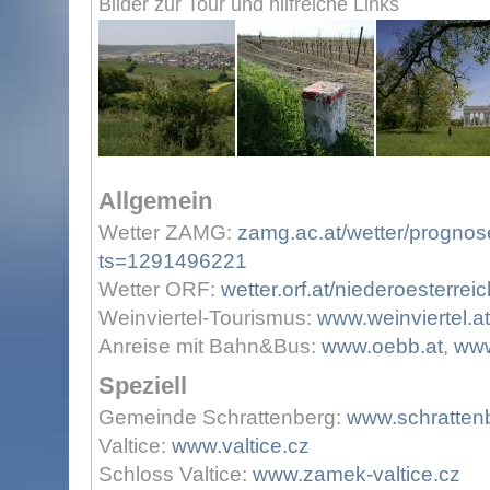
Bilder zur Tour und hilfreiche Links
Allgemein
Wetter ZAMG:
zamg.ac.at/wetter/prognos
ts=1291496221
Wetter ORF:
wetter.orf.at/niederoesterreic
Weinviertel-Tourismus:
www.weinviertel.at
Anreise mit Bahn&Bus:
www.oebb.at
,
www
Speziell
Gemeinde Schrattenberg:
www.schrattenb
Valtice:
www.valtice.cz
Schloss Valtice:
www.zamek-valtice.cz