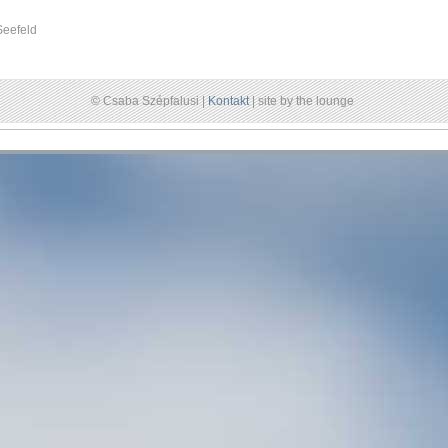
Seefeld
© Csaba Szépfalusi |
Kontakt
| site by the lounge