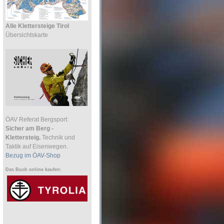
Alle Klettersteige Tirol
Übersichtskarte
ÖAV Referat Bergsport:
Sicher am Berg -
Klettersteig.
Technik und
Taktik auf Eisenwegen.
Bezug im ÖAV-Shop
Das Buch online kaufen: