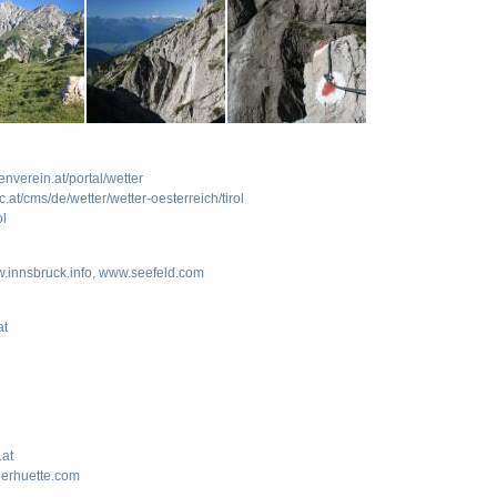
nverein.at/portal/wetter
at/cms/de/wetter/wetter-oesterreich/tirol
ol
.innsbruck.info
,
www.seefeld.com
at
.at
erhuette.com