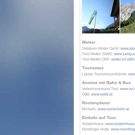
Wetter
Ostalpen-Wetter OeAV:
www.alpe
Tirol-Wetter ZAMG:
www.zamg.ac.
Tirol-Wetter ORF:
wetter.orf.at/tir
Tourismus
Lokale Tourismusverbände:
www
Anreise mit Bahn & Bus
Verkehrsverbund Tirol:
www.vvt.
ÖBB:
www.oebb.at
Routenplaner
Michelin:
www.viamichelin.at
Einkehr auf Tour
Solsteinhaus:
www.solsteinhaus
Nördlinger Hütte:
www.noerdling