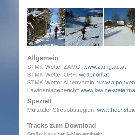
Allgemein
STMK-Wetter ZAMG:
www.zamg.ac.at
STMK-Wetter ORF:
wetter.orf.at
STMK-Wetter Alpenverein:
www.alpenvere
Lawinenlagebericht:
www.lawine-steierma
Speziell
Mürztaler Streuobstregion:
www.hochsteie
Tracks zum Download
Grafisch aus der A-Map ermittelt: