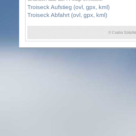
Troiseck Aufstieg (ovl, gpx, kml)
Troiseck Abfahrt (ovl, gpx, kml)
© Csaba Szépfal