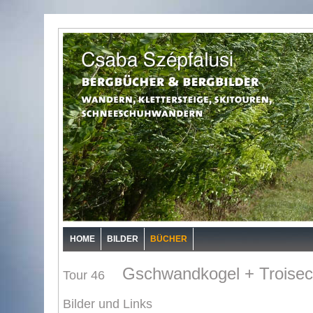
HOME
BILDER
BÜCHER
Gschwandkogel + Troise
Tour 46
Bilder und Links