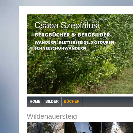
HOME
BILDER
BÜCHER
Wildenauersteig