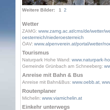
Weitere Bilder:
1
2
Wetter
ZAMG:
www.zamg.ac.at/cms/de/wetter/we
oesterreich/niederoesterreich
ÖAV:
www.alpenverein.at/portal/wetter/n
Tourismus
Naturpark Hohe Wand:
www.naturpark-h
Gemeinde Grünbach am Schneeberg:
ww
Anreise mit Bahn & Bus
Anreise mit Bahn&Bus:
www.oebb.at
,
www
Routenplaner
Michelin:
www.viamichelin.at
Einkehr unterwegs